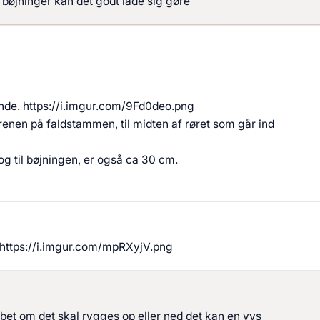
 bøjninger kan det godt lade sig gøre
rende. https://i.imgur.com/9Fd0deo.png
renen på faldstammen, til midten af røret som går ind
g til bøjningen, er også ca 30 cm.
n: https://i.imgur.com/mpRXyjV.png
løbet om det skal rygges op eller ned det kan en vvs