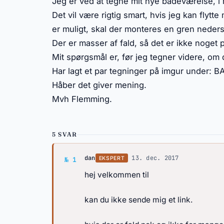
Jeg er ved at tegne mit nye badeværelse, i m
Det vil være rigtig smart, hvis jeg kan flytt
er muligt, skal der monteres en gren nede
Der er masser af fald, så det er ikke noget 
Mit spørgsmål er, før jeg tegner videre, om d
Har lagt et par tegninger på imgur under: 
Håber det giver mening.
Mvh Flemming.
5 SVAR
Svar af dan
dan
·
13. dec. 2017
EKSPERT
№ 1
hej velkommen til
kan du ikke sende mig et link.