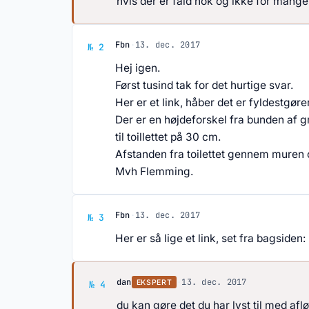
hvis der er fald nok og ikke for mange
Svar af Fbn
Fbn
·
13. dec. 2017
№ 2
Hej igen.
Først tusind tak for det hurtige svar.
Her er et link, håber det er fyldestgø
Der er en højdeforskel fra bunden af g
til toillettet på 30 cm.
Afstanden fra toilettet gennem muren o
Mvh Flemming.
Svar af Fbn
Fbn
·
13. dec. 2017
№ 3
Her er så lige et link, set fra bagside
Svar af dan
dan
·
13. dec. 2017
EKSPERT
№ 4
du kan gøre det du har lyst til med af