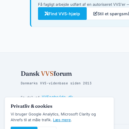
Få fagligt arbejde udført af en autoriseret VVS'er —
Find VVS-hjælp
Stil et spørgsm
Dansk
VVS
forum
Danmarks VVS-videnbase siden 2013
VVSarbejde.dk
En del af
Privatliv & cookies
Vandpjat.dk
Find danske badesteder hos
Vi bruger Google Analytics, Microsoft Clarity og
Ahrefs til at måle trafik.
Læs mere
.