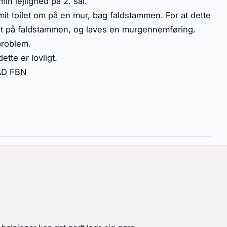
in lejlighed på 2. sal.
e mit toilet om på en mur, bag faldstammen. For at dette
rst på faldstammen, og laves en murgennemføring.
problem.
ette er lovligt.
BAD FBN