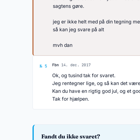
sagtens gøre.
jeg er ikke helt med på din tegning me
så kan jeg svare på alt
mvh dan
Svar af Fbn
Fbn
·
14. dec. 2017
№ 5
Ok, og tusind tak for svaret.
Jeg rentegner lige, og så kan det være
Kan du have en rigtig god jul, og et god
Tak for hjælpen.
Fandt du ikke svaret?