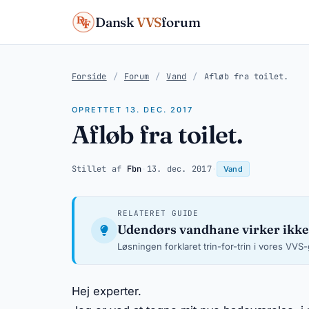
Dansk
VVS
forum
Forside
/
Forum
/
Vand
/
Afløb fra toilet.
OPRETTET 13. DEC. 2017
Afløb fra toilet.
Stillet af
Fbn
·
13. dec. 2017
·
Vand
RELATERET GUIDE
Udendørs vandhane virker ikke
Løsningen forklaret trin-for-trin i vores VVS
Hej experter.