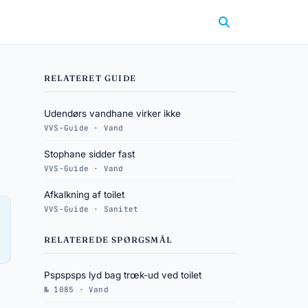
RELATERET GUIDE
Udendørs vandhane virker ikke
VVS-Guide · Vand
Stophane sidder fast
VVS-Guide · Vand
Afkalkning af toilet
VVS-Guide · Sanitet
RELATEREDE SPØRGSMÅL
Pspspsps lyd bag trœk-ud ved toilet
№ 1085 · Vand