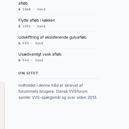
afløb
№ 1068 · Vand
Flytte afløb i køkken
№ 1051 · Vand
Udskiftning af eksisterende gulvafløb
№ 953 · Vand
Usædvanligt vask afløb
№ 944 · Vand
OM SITET
Indholdet i denne tråd er skrevet af
forummets brugere. Dansk VVSforum
samler VVS-spørgsmål og svar siden 2013.