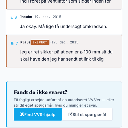
ind i røret på ventilator som sidder inden for
Svar af Jacobn
Jacobn
·
19. dec. 2015
№ 6
Ja okay. Må lige få undersøgt omkredsen.
Svar af Klaus
Klaus
·
19. dec. 2015
EKSPERT
№ 7
jeg er ret sikker på at den er ø 100 mm så du
skal have den jeg har sendt et link til dig
Fandt du ikke svaret?
Få fagligt arbejde udført af en autoriseret VVS'er — eller
stil dit eget spørgsmål, hvis du mangler et svar.
Find VVS-hjælp
Stil et spørgsmål