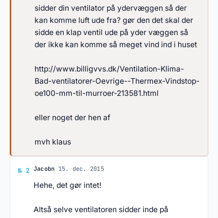
sidder din ventilator på ydervæggen så der
kan komme luft ude fra? gør den det skal der
sidde en klap ventil ude på yder væggen så
der ikke kan komme så meget vind ind i huset
http://www.billigvvs.dk/Ventilation-Klima-
Bad-ventilatorer-Oevrige--Thermex-Vindstop-
oe100-mm-til-murroer-213581.html
eller noget der hen af
mvh klaus
Svar af Jacobn
Jacobn
·
15. dec. 2015
№ 2
Hehe, det gør intet!
Altså selve ventilatoren sidder inde på