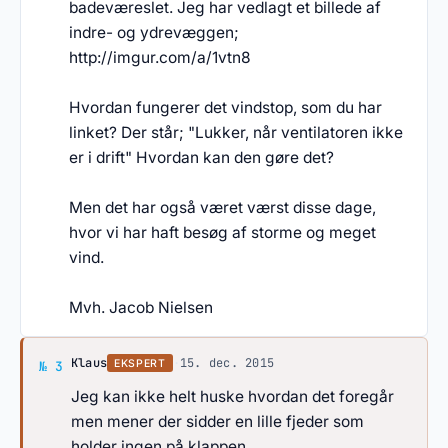
badeværeslet. Jeg har vedlagt et billede af
indre- og ydrevæggen;
http://imgur.com/a/1vtn8
Hvordan fungerer det vindstop, som du har
linket? Der står; "Lukker, når ventilatoren ikke
er i drift" Hvordan kan den gøre det?
Men det har også været værst disse dage,
hvor vi har haft besøg af storme og meget
vind.
Mvh. Jacob Nielsen
Svar af Klaus
Klaus
·
15. dec. 2015
EKSPERT
№ 3
Jeg kan ikke helt huske hvordan det foregår
men mener der sidder en lille fjeder som
holder ingen på klappen.