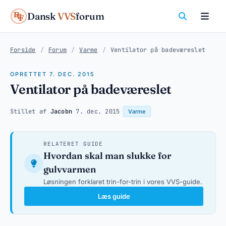
Dansk
VVS
forum
Forside
/
Forum
/
Varme
/
Ventilator på badeværeslet
OPRETTET 7. DEC. 2015
Ventilator på badeværeslet
Stillet af
Jacobn
·
7. dec. 2015
·
Varme
RELATERET GUIDE
Hvordan skal man slukke for
gulvvarmen
Løsningen forklaret trin-for-trin i vores VVS-guide.
Læs guide