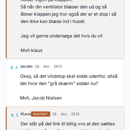
Så når din ventilator blæser den ud og så
åbner klappen.jeg tror også der er et stop i så
den ikke kan blæse ind i huset.
Jeg vil gerne undersøge det hvis du vil
Mvh klaus
Svar af Jacobn
Jacobn
·
18. dec. 2015
№ 4
Okay, så det vindstop skal sidde udenfor, altså
der hvor den "grå skærm" sidder nu?
Mvh. Jacob Nielsen
Svar af Klaus
Klaus
·
18. dec. 2015
EKSPERT
№ 5
Der står på det link til billig vvs at den sættes