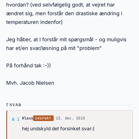
hvordan? (ved selvfølgelig godt, at vejret har
ændret sig, men forstår den drastiske ændring i
temperaturen indenfor)
Jeg håber, at I forstår mit spørgsmål - og muligvis
har et/en svar/løsning på mit "problem"
På forhånd tak :-))
Mvh. Jacob Nielsen
7 SVAR
Svar af Klaus
Klaus
·
13. dec. 2015
EKSPERT
№ 1
hej undskyld det forsinket svar:(