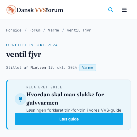
Dansk
VVS
forum
Forside
/
Forum
/
Varme
/
ventil fjvr
OPRETTET 19. OKT. 2024
ventil fjvr
Stillet af
·
19. okt. 2024
·
Varme
Nielsen
RELATERET GUIDE
Hvordan skal man slukke for
gulvvarmen
Løsningen forklaret trin-for-trin i vores VVS-guide.
Læs guide