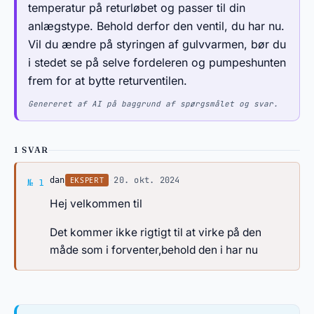
temperatur på returløbet og passer til din
anlægstype. Behold derfor den ventil, du har nu.
Vil du ændre på styringen af gulvvarmen, bør du
i stedet se på selve fordeleren og pumpeshunten
frem for at bytte returventilen.
Genereret af AI på baggrund af spørgsmålet og svar.
1 SVAR
Svar af dan
·
20. okt. 2024
EKSPERT
dan
№ 1
Hej velkommen til
Det kommer ikke rigtigt til at virke på den
måde som i forventer,behold den i har nu