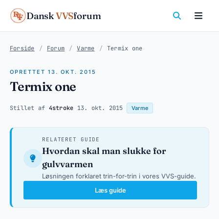
Dansk
VVS
forum
Forside
/
Forum
/
Varme
/
Termix one
OPRETTET 13. OKT. 2015
Termix one
Stillet af
4stroke
·
13. okt. 2015
·
Varme
RELATERET GUIDE
Hvordan skal man slukke for
gulvvarmen
Løsningen forklaret trin-for-trin i vores VVS-guide.
Læs guide