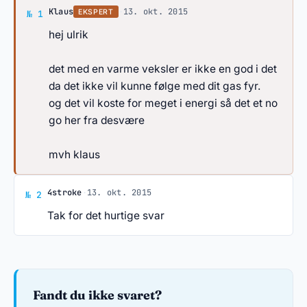
Svar af Klaus
Klaus
·
13. okt. 2015
EKSPERT
№ 1
hej ulrik
det med en varme veksler er ikke en god i det
da det ikke vil kunne følge med dit gas fyr.
og det vil koste for meget i energi så det et no
go her fra desvære
mvh klaus
Svar af 4stroke
4stroke
·
13. okt. 2015
№ 2
Tak for det hurtige svar
Fandt du ikke svaret?