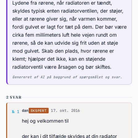
Lydene fra rørene, når radiatoren er tændt,
skyldes typisk enten radiatorventilen, der støjer,
eller at rørene giver sig, når varmen kommer,
fordi gulvet er lagt for tæt på dem. Der bør være
cirka fem millimeters luft hele vejen rundt om
rørene, så de kan udvide sig frit uden at støje
mod gulvet. Skab den plads, hvor rørene er
klemt; hjælper det ikke, kan en støjende
radiatorventil være årsagen og bør skiftes.
Genereret af AI på baggrund af spørgsmålet og svar.
2 SVAR
Svar af dan
dan
·
17. okt. 2016
EKSPERT
№ 1
hej og velkommen til
der kan i dit tilfælde skyldes at din radiator