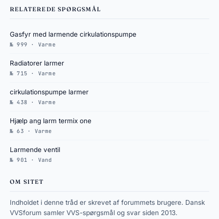
RELATEREDE SPØRGSMÅL
Gasfyr med larmende cirkulationspumpe
№ 999 · Varme
Radiatorer larmer
№ 715 · Varme
cirkulationspumpe larmer
№ 438 · Varme
Hjælp ang larm termix one
№ 63 · Varme
Larmende ventil
№ 901 · Vand
OM SITET
Indholdet i denne tråd er skrevet af forummets brugere. Dansk
VVSforum samler VVS-spørgsmål og svar siden 2013.