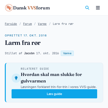
Dansk
VVS
forum
Forside
/
Forum
/
Varme
/
Larm fra rør
OPRETTET 17. OKT. 2016
Larm fra rør
Stillet af
Jacobn
·
17. okt. 2016
·
Varme
RELATERET GUIDE
Hvordan skal man slukke for
gulvvarmen
Løsningen forklaret trin-for-trin i vores VVS-guide.
Læs guide