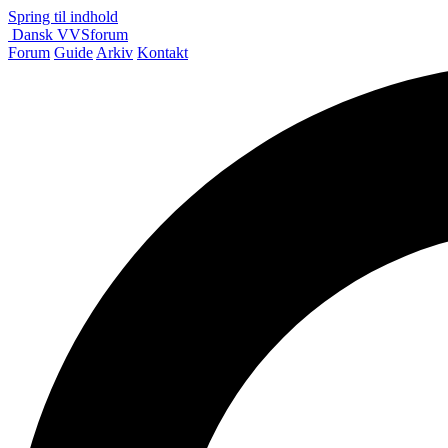
Spring til indhold
Dansk
VVS
forum
Forum
Guide
Arkiv
Kontakt