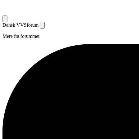
Dansk
VVS
forum
Mere fra forummet