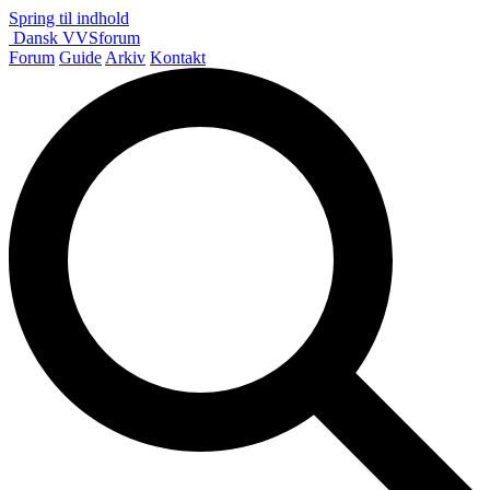
Spring til indhold
Dansk
VVS
forum
Forum
Guide
Arkiv
Kontakt