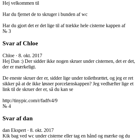
Hej velkommen til
Har du fjernet de to skruger i bunden af wc
Har du gjort det er det lige til af trække hele cisterne kappen af
№ 3
Svar af Chloe
Chloe
·
8. okt. 2017
Hej Dan :) Der sidder ikke nogen skruer under cisternen, det er det,
der er mærkeligt.
De eneste skruer der er, sidder lige under toiletbrættet, og jeg er ret
sikker på at de ikke løsner porcelænskappen? Jeg vedhæfter lige et
link til de skruer der er, så du kan se
http://tinypic.com/r/fadfv4/9
№ 4
Svar af dan
dan
Ekspert
·
8. okt. 2017
Kik bag ved wc under cisterne eller tag en hånd og mærke og du