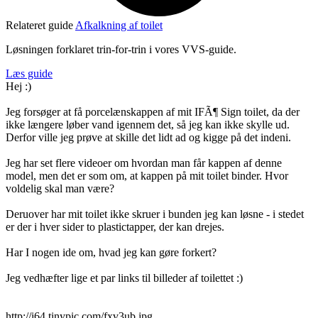
Relateret guide
Afkalkning af toilet
Løsningen forklaret trin-for-trin i vores VVS-guide.
Læs guide
Hej :)
Jeg forsøger at få porcelænskappen af mit IFÃ¶ Sign toilet, da der
ikke længere løber vand igennem det, så jeg kan ikke skylle ud.
Derfor ville jeg prøve at skille det lidt ad og kigge på det indeni.
Jeg har set flere videoer om hvordan man får kappen af denne
model, men det er som om, at kappen på mit toilet binder. Hvor
voldelig skal man være?
Deruover har mit toilet ikke skruer i bunden jeg kan løsne - i stedet
er der i hver sider to plastictapper, der kan drejes.
Har I nogen ide om, hvad jeg kan gøre forkert?
Jeg vedhæfter lige et par links til billeder af toilettet :)
http://i64.tinypic.com/fxv3ub.jpg