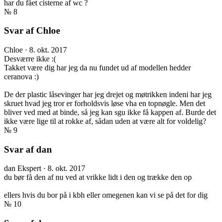
har du fået cisterne af wc ?
№ 8
Svar af Chloe
Chloe
·
8. okt. 2017
Desværre ikke :(
Takket være dig har jeg da nu fundet ud af modellen hedder
ceranova :)
De der plastic låsevinger har jeg drejet og møtrikken indeni har jeg
skruet hvad jeg tror er forholdsvis løse vha en topnøgle. Men det
bliver ved med at binde, så jeg kan sgu ikke få kappen af. Burde det
ikke være lige til at rokke af, sådan uden at være alt for voldelig?
№ 9
Svar af dan
dan
Ekspert
·
8. okt. 2017
du bør få den af nu ved at vrikke lidt i den og trække den op
ellers hvis du bor på i kbh eller omegenen kan vi se på det for dig
№ 10