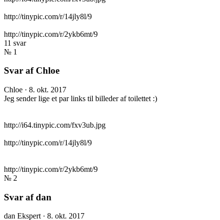
http://tinypic.com/r/14jly8l/9
http://tinypic.com/r/2ykb6mt/9
11 svar
№ 1
Svar af Chloe
Chloe
·
8. okt. 2017
Jeg sender lige et par links til billeder af toilettet :)
http://i64.tinypic.com/fxv3ub.jpg
http://tinypic.com/r/14jly8l/9
http://tinypic.com/r/2ykb6mt/9
№ 2
Svar af dan
dan
Ekspert
·
8. okt. 2017