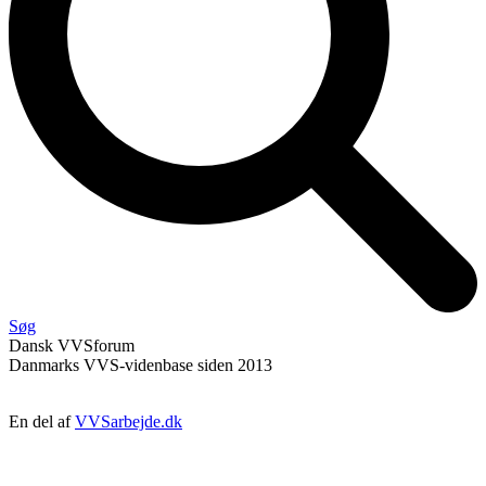
Søg
Dansk
VVS
forum
Danmarks VVS-videnbase siden 2013
En del af
VVSarbejde.dk