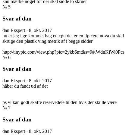
kan mærke noget for der skal sidde to skruer
№ 5
Svar af dan
dan
Ekspert
·
8. okt. 2017
nu er jeg lige kommet bag en cpu det er en ifø cera nova du skal
skruge den plastik ving møtrik af i begge sidder
http://tinypic.com/view.php?pic=2ykb6mt&s=9#.WdnKiWi0Pcs
№ 6
Svar af dan
dan
Ekspert
·
8. okt. 2017
håber du fandt ud af det
ps vi kan godt skaffe reservedele til den hvis der skulle være
№ 7
Svar af dan
dan
Ekspert
·
8. okt. 2017