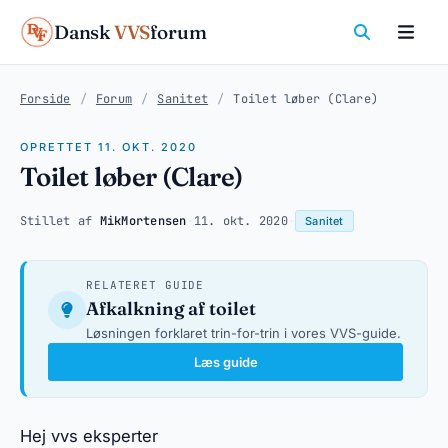
Dansk
VVS
forum
Forside
/
Forum
/
Sanitet
/
Toilet løber (Clare)
OPRETTET 11. OKT. 2020
Toilet løber (Clare)
Stillet af
MikMortensen
·
11. okt. 2020
·
Sanitet
RELATERET GUIDE
Afkalkning af toilet
Løsningen forklaret trin-for-trin i vores VVS-guide.
Læs guide
Hej vvs eksperter