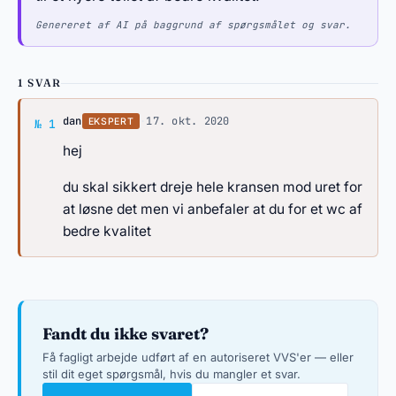
Genereret af AI på baggrund af spørgsmålet og svar.
1 SVAR
Svar af dan
dan
·
17. okt. 2020
EKSPERT
№ 1
hej
du skal sikkert dreje hele kransen mod uret for
at løsne det men vi anbefaler at du for et wc af
bedre kvalitet
Fandt du ikke svaret?
Få fagligt arbejde udført af en autoriseret VVS'er — eller
stil dit eget spørgsmål, hvis du mangler et svar.