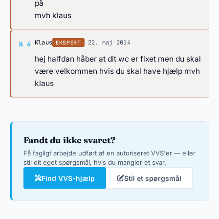
på
mvh klaus
Svar af Klaus
Klaus
·
22. maj 2014
EKSPERT
№ 4
hej halfdan håber at dit wc er fixet men du skal
være velkommen hvis du skal have hjælp mvh
klaus
Fandt du ikke svaret?
Få fagligt arbejde udført af en autoriseret VVS'er — eller
stil dit eget spørgsmål, hvis du mangler et svar.
Find VVS-hjælp
Stil et spørgsmål