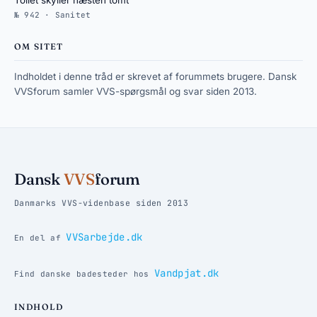
Toilet skyller næsten tomt
№ 942 · Sanitet
OM SITET
Indholdet i denne tråd er skrevet af forummets brugere. Dansk
VVSforum samler VVS-spørgsmål og svar siden 2013.
Dansk
VVS
forum
Danmarks VVS-videnbase siden 2013
VVSarbejde.dk
En del af
Vandpjat.dk
Find danske badesteder hos
INDHOLD