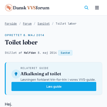
Dansk
VVS
forum
Forside
/
Forum
/
Sanitet
/
Toilet løber
OPRETTET 8. MAJ 2014
Toilet løber
Stillet af
Halfdan
·
8. maj 2014
·
Sanitet
RELATERET GUIDE
Afkalkning af toilet
Løsningen forklaret trin-for-trin i vores VVS-guide.
Læs guide
Hej.