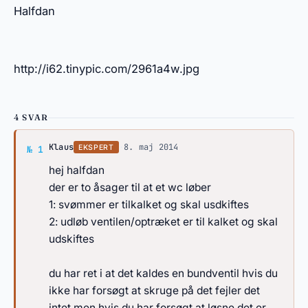
Halfdan
http://i62.tinypic.com/2961a4w.jpg
4 SVAR
Svar af Klaus
Klaus
·
8. maj 2014
EKSPERT
№ 1
hej halfdan
der er to åsager til at et wc løber
1: svømmer er tilkalket og skal usdkiftes
2: udløb ventilen/optræket er til kalket og skal
udskiftes
du har ret i at det kaldes en bundventil hvis du
ikke har forsøgt at skruge på det fejler det
intet men hvis du har forsøgt at løsne det er