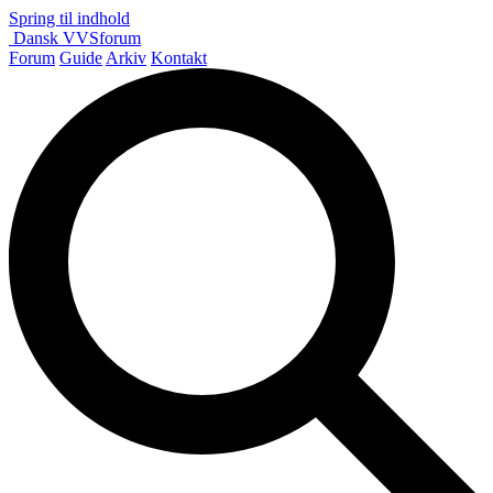
Spring til indhold
Dansk
VVS
forum
Forum
Guide
Arkiv
Kontakt