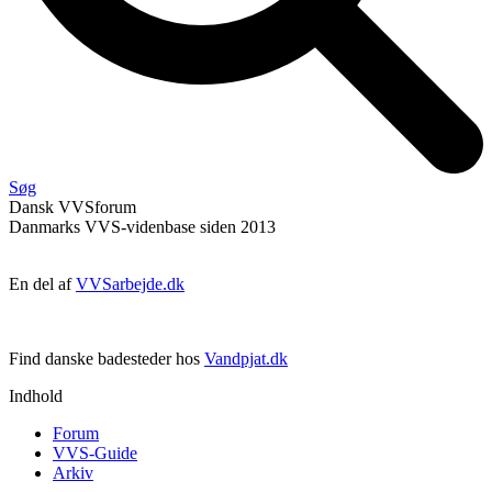
Søg
Dansk
VVS
forum
Danmarks VVS-videnbase siden 2013
En del af
VVSarbejde.dk
Find danske badesteder hos
Vandpjat.dk
Indhold
Forum
VVS-Guide
Arkiv