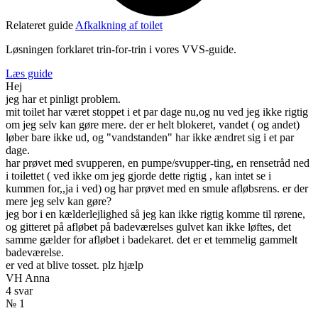
Relateret guide
Afkalkning af toilet
Løsningen forklaret trin-for-trin i vores VVS-guide.
Læs guide
Hej
jeg har et pinligt problem.
mit toilet har været stoppet i et par dage nu,og nu ved jeg ikke rigtig
om jeg selv kan gøre mere. der er helt blokeret, vandet ( og andet)
løber bare ikke ud, og "vandstanden" har ikke ændret sig i et par
dage.
har prøvet med svupperen, en pumpe/svupper-ting, en rensetråd ned
i toilettet ( ved ikke om jeg gjorde dette rigtig , kan intet se i
kummen for,,ja i ved) og har prøvet med en smule afløbsrens. er der
mere jeg selv kan gøre?
jeg bor i en kælderlejlighed så jeg kan ikke rigtig komme til rørene,
og gitteret på afløbet på badeværelses gulvet kan ikke løftes, det
samme gælder for afløbet i badekaret. det er et temmelig gammelt
badeværelse.
er ved at blive tosset. plz hjælp
VH Anna
4 svar
№ 1