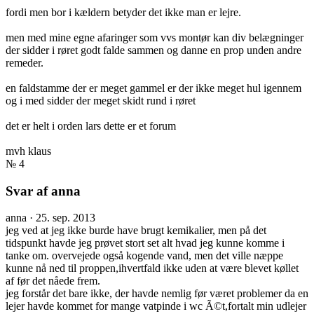
fordi men bor i kældern betyder det ikke man er lejre.
men med mine egne afaringer som vvs montør kan div belægninger
der sidder i røret godt falde sammen og danne en prop unden andre
remeder.
en faldstamme der er meget gammel er der ikke meget hul igennem
og i med sidder der meget skidt rund i røret
det er helt i orden lars dette er et forum
mvh klaus
№ 4
Svar af anna
anna
·
25. sep. 2013
jeg ved at jeg ikke burde have brugt kemikalier, men på det
tidspunkt havde jeg prøvet stort set alt hvad jeg kunne komme i
tanke om. overvejede også kogende vand, men det ville næppe
kunne nå ned til proppen,ihvertfald ikke uden at være blevet køllet
af før det nåede frem.
jeg forstår det bare ikke, der havde nemlig før været problemer da en
lejer havde kommet for mange vatpinde i wc Ã©t,fortalt min udlejer