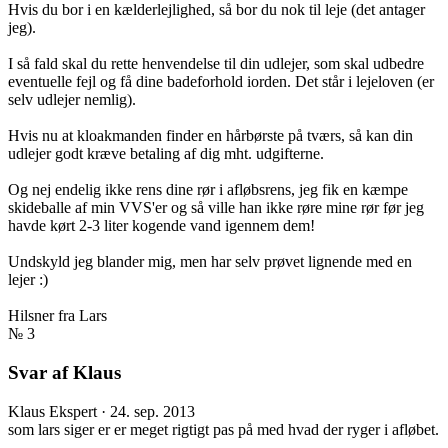
Hvis du bor i en kælderlejlighed, så bor du nok til leje (det antager
jeg).
I så fald skal du rette henvendelse til din udlejer, som skal udbedre
eventuelle fejl og få dine badeforhold iorden. Det står i lejeloven (er
selv udlejer nemlig).
Hvis nu at kloakmanden finder en hårbørste på tværs, så kan din
udlejer godt kræve betaling af dig mht. udgifterne.
Og nej endelig ikke rens dine rør i afløbsrens, jeg fik en kæmpe
skideballe af min VVS'er og så ville han ikke røre mine rør før jeg
havde kørt 2-3 liter kogende vand igennem dem!
Undskyld jeg blander mig, men har selv prøvet lignende med en
lejer :)
Hilsner fra Lars
№ 3
Svar af Klaus
Klaus
Ekspert
·
24. sep. 2013
som lars siger er er meget rigtigt pas på med hvad der ryger i afløbet.