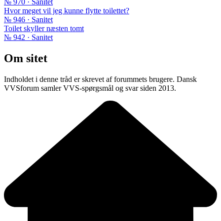
№ 970 · Sanitet
Hvor meget vil jeg kunne flytte toilettet?
№ 946 · Sanitet
Toilet skyller næsten tomt
№ 942 · Sanitet
Om sitet
Indholdet i denne tråd er skrevet af forummets brugere. Dansk
VVSforum samler VVS-spørgsmål og svar siden 2013.