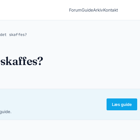
Forum
Guide
Arkiv
Kontakt
det skaffes?
 skaffes?
Læs guide
-guide.