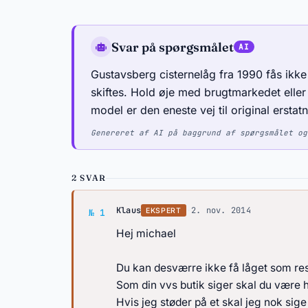
Svar på spørgsmålet
Gustavsberg cisternelåg fra 1990 fås ik
skiftes. Hold øje med brugtmarkedet elle
model er den eneste vej til original erstatn
Genereret af AI på baggrund af spørgsmålet og
2 SVAR
Svar af Klaus
Klaus
·
2. nov. 2014
EKSPERT
№ 1
Hej michael
Du kan desværre ikke få låget som r
Som din vvs butik siger skal du være he
Hvis jeg støder på et skal jeg nok sige