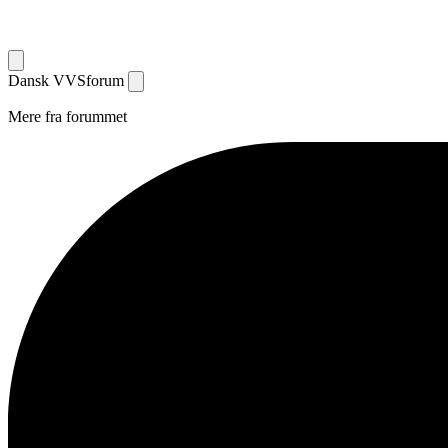
Dansk
VVS
forum
Mere fra forummet