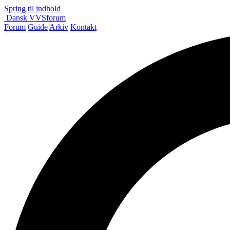
Spring til indhold
Dansk
VVS
forum
Forum
Guide
Arkiv
Kontakt